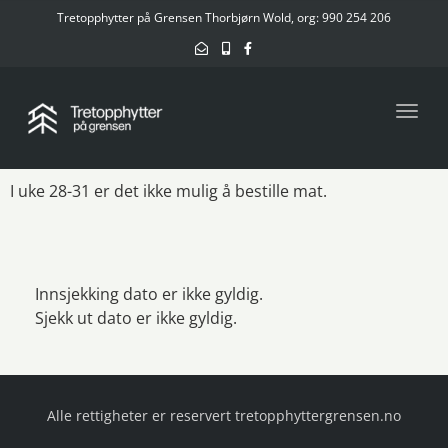
Tretopphytter på Grensen Thorbjørn Wold, org: 990 254 206
Toggl
I uke 28-31 er det ikke mulig å bestille mat.
Innsjekking dato er ikke gyldig.
Sjekk ut dato er ikke gyldig.
Alle rettigheter er reservert tretopphyttergrensen.no