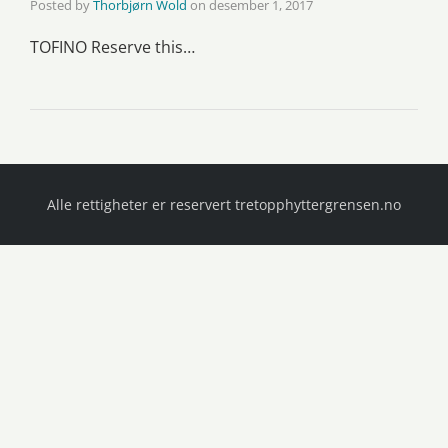
Posted by
Thorbjørn Wold
on
desember 1, 2017
TOFINO Reserve this…
Alle rettigheter er reservert tretopphyttergrensen.no